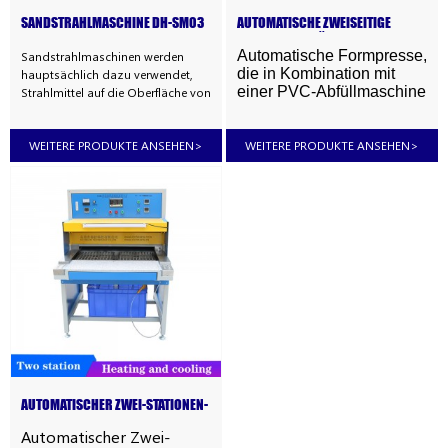
SANDSTRAHLMASCHINE DH-SM03
AUTOMATISCHE ZWEISEITIGE
FORMPRESSE FÜR WEICHE
PLASTISOL-PVC-GUMMIPRODUKTE
Automatische Formpresse,
Sandstrahlmaschinen werden
die in Kombination mit
hauptsächlich dazu verwendet,
einer PVC-Abfüllmaschine
Strahlmittel auf die Oberfläche von
und einer Brennmaschine
Formen oder Bauteilen zu
zur Herstellung von
projizieren, um diese
beidseitig weichen
WEITERE PRODUKTE ANSEHEN
>
WEITERE PRODUKTE ANSEHEN
>
abzuschleifen, zu reinigen oder zu
Plastisol-PVC-
modifizieren. Strahlmittel wie
Gummiprodukten
Sand, Schleifmittel, Metallkugeln
eingesetzt wird.
und andere Materialien werden
mithilfe von Druckwasser oder
Druckluft gefördert.
AUTOMATISCHER ZWEI-STATIONEN-
BACKOFEN FÜR PVC-
Automatischer Zwei-
GUMMIPRODUKTE