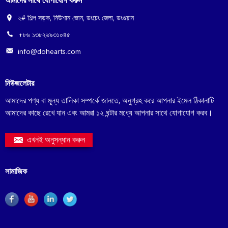
২# শিল্প সড়ক, নিউশান জোন, ডংচেং জেলা, ডংগুয়ান
+৮৬ ১৩৮২৬৯৩১০৪৫
info@dohearts.com
নিউজলেটার
আমাদের পণ্য বা মূল্য তালিকা সম্পর্কে জানতে, অনুগ্রহ করে আপনার ইমেল ঠিকানাটি
আমাদের কাছে রেখে যান এবং আমরা ১২ ঘন্টার মধ্যে আপনার সাথে যোগাযোগ করব।
এখনই অনুসন্ধান করুন
সামাজিক