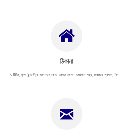
ঠিকানা
১ বিল্ডিং, ফুডা ইন্ডাস্ট্রি, গুয়ানচাং রোড, ডংচেং জেলা, ডংগুয়ান শহর, গুয়াংডং প্রদেশ, চীন।